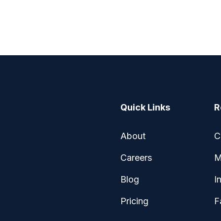
Quick Links
R
About
C
Careers
M
Blog
I
Pricing
F