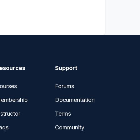
esources
Support
ourses
Forums
embership
Documentation
nstructor
Terms
aqs
Community