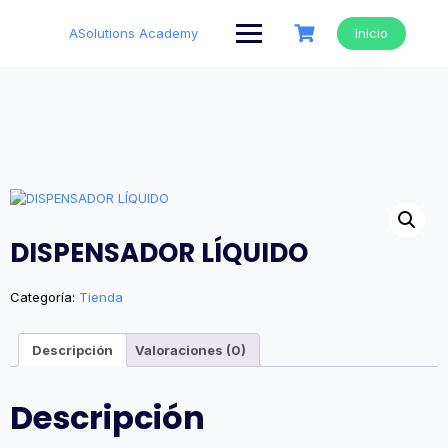
Saltar
al
ASolutions Academy
Inicio
contenido
DISPENSADOR LÍQUIDO
Categoría:
Tienda
Descripción
Valoraciones (0)
Descripción