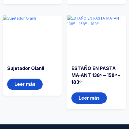
Sujetador Qianli
ESTAÑO EN PASTA
MA-ANT 138º – 158º –
183º
Leer más
Leer más