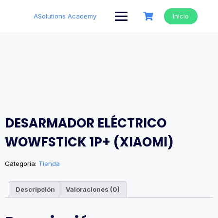
Saltar
al
ASolutions Academy
Inicio
contenido
DESARMADOR ELÉCTRICO
WOWFSTICK 1P+ (XIAOMI)
Categoría:
Tienda
Descripción
Valoraciones (0)