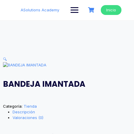
Saltar
al
ASolutions Academy
Inicio
contenido
🔍
BANDEJA IMANTADA
Categoría:
Tienda
Descripción
Valoraciones (0)