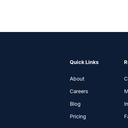
Quick Links
R
About
C
Careers
M
Blog
I
Pricing
F