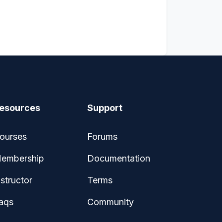
esources
Support
ourses
Forums
embership
Documentation
nstructor
Terms
aqs
Community