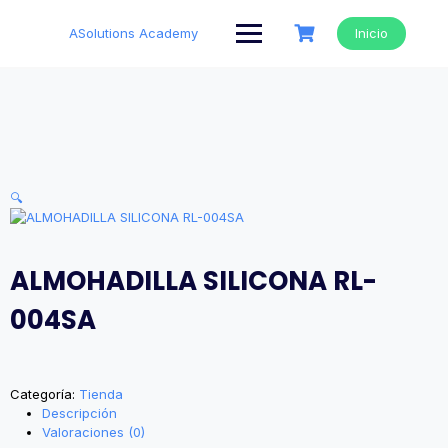
Saltar
al
ASolutions Academy
Inicio
contenido
🔍
ALMOHADILLA SILICONA RL-
004SA
Categoría:
Tienda
Descripción
Valoraciones (0)