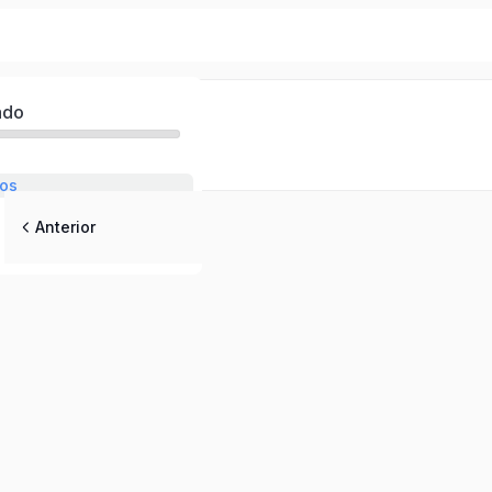
ado
eos
Anterior