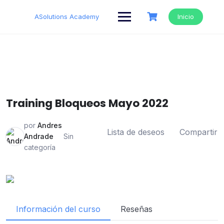
Saltar
al
ASolutions Academy
Inicio
contenido
Training Bloqueos Mayo 2022
por
Andres
Lista de deseos
Compartir
Andrade
Sin
categoría
Información del curso
Reseñas