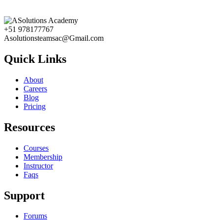
+51 978177767
Asolutionsteamsac@Gmail.com
Quick Links
About
Careers
Blog
Pricing
Resources
Courses
Membership
Instructor
Faqs
Support
Forums